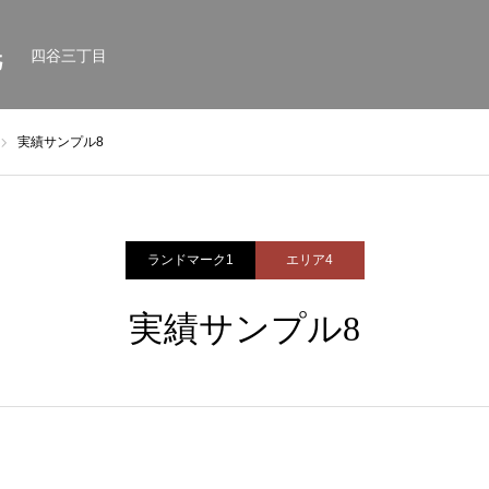
毛
四谷三丁目
実績サンプル8
ランドマーク1
エリア4
実績サンプル8